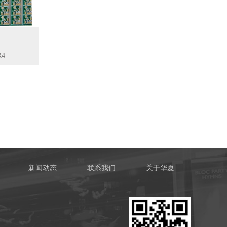
R4
新闻动态
联系我们
关于华夏