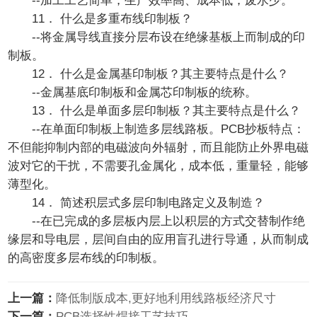
--加工工艺简单，生产效率高、成本低，废水少。
11． 什么是多重布线印制板？
--将金属导线直接分层布设在绝缘基板上而制成的印
制板。
12． 什么是金属基印制板？其主要特点是什么？
--金属基底印制板和金属芯印制板的统称。
13． 什么是单面多层印制板？其主要特点是什么？
--在单面印制板上制造多层线路板。PCB抄板特点：
不但能抑制内部的电磁波向外辐射，而且能防止外界电磁
波对它的干扰，不需要孔金属化，成本低，重量轻，能够
薄型化。
14． 简述积层式多层印制电路定义及制造？
--在已完成的多层板内层上以积层的方式交替制作绝
缘层和导电层，层间自由的应用盲孔进行导通，从而制成
的高密度多层布线的印制板。
上一篇：
降低制版成本,更好地利用线路板经济尺寸
下一篇：
PCB选择性焊接工艺技巧