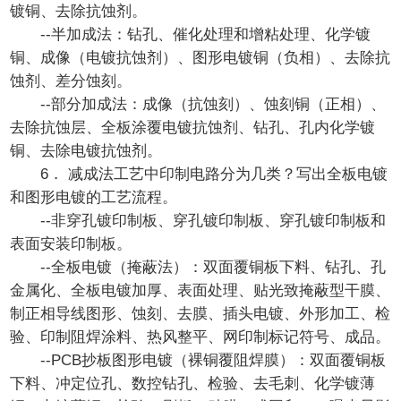
镀铜、去除抗蚀剂。
--半加成法：钻孔、催化处理和增粘处理、化学镀
铜、成像（电镀抗蚀剂）、图形电镀铜（负相）、去除抗
蚀剂、差分蚀刻。
--部分加成法：成像（抗蚀刻）、蚀刻铜（正相）、
去除抗蚀层、全板涂覆电镀抗蚀剂、钻孔、孔内化学镀
铜、去除电镀抗蚀剂。
6． 减成法工艺中印制电路分为几类？写出全板电镀
和图形电镀的工艺流程。
--非穿孔镀印制板、穿孔镀印制板、穿孔镀印制板和
表面安装印制板。
--全板电镀（掩蔽法）：双面覆铜板下料、钻孔、孔
金属化、全板电镀加厚、表面处理、贴光致掩蔽型干膜、
制正相导线图形、蚀刻、去膜、插头电镀、外形加工、检
验、印制阻焊涂料、热风整平、网印制标记符号、成品。
--PCB抄板图形电镀（裸铜覆阻焊膜）：双面覆铜板
下料、冲定位孔、数控钻孔、检验、去毛刺、化学镀薄