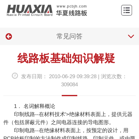
网
站
产
首
常见问答
品
工
页
展
艺
应
线路板基础知识解疑
示
与
用
新
发布日期： 2010-06-29 09:39:28 | 浏览次数：
设
领
闻
关
309084
备
域
动
于
联
1． 名词解释概论
态
华
系
印制线路--在材料技术'>绝缘材料表面上，提供元器
夏
我
件（包括屏蔽元件）之间电器连接的导电图形。
印制电路--在绝缘材料表面上，按预定的设计，用
们
PCB抄板印制的方法制作成印制线路，印制元件，或由两